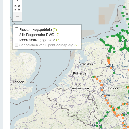
−
Flusseinzugsgebiete
(?)
24h Regenradar DWD
(?)
Meereseinzugsgebiete
(?)
Seezeichen von OpenSeaMap.org
(?)