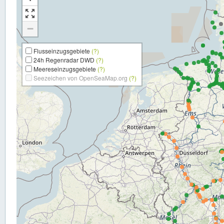
−
Flusseinzugsgebiete
(?)
24h Regenradar DWD
(?)
Meereseinzugsgebiete
(?)
Seezeichen von OpenSeaMap.org
(?)