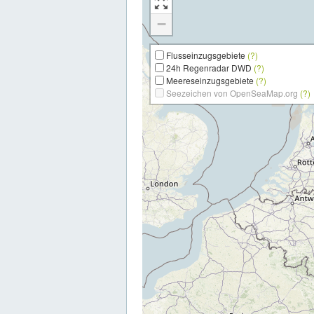
−
Flusseinzugsgebiete
(?)
24h Regenradar DWD
(?)
Meereseinzugsgebiete
(?)
Seezeichen von OpenSeaMap.org
(?)