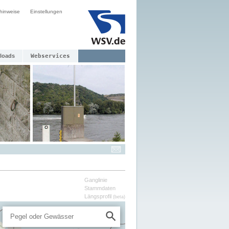
hinweise
Einstellungen
loads
Webservices
Ganglinie
Stammdaten
Längsprofil
(beta)