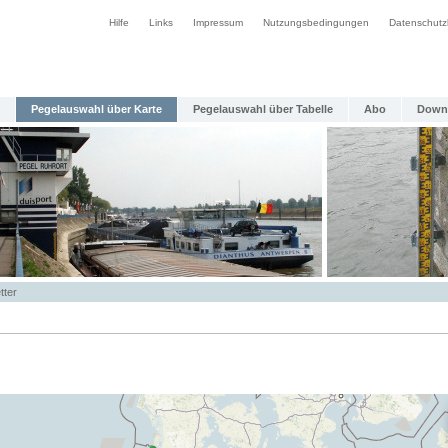
Hilfe
Links
Impressum
Nutzungsbedingungen
Datenschutz
Pegelauswahl über Karte
Pegelauswahl über Tabelle
Abo
Down
tter