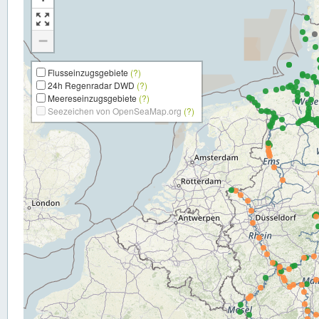
−
Flusseinzugsgebiete
(?)
24h Regenradar DWD
(?)
Meereseinzugsgebiete
(?)
Seezeichen von OpenSeaMap.org
(?)