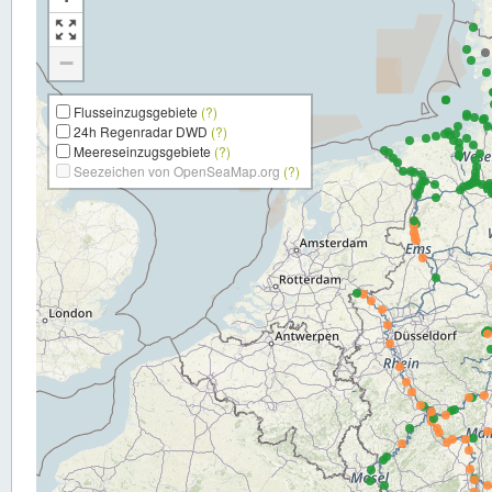
−
Flusseinzugsgebiete
(?)
24h Regenradar DWD
(?)
Meereseinzugsgebiete
(?)
Seezeichen von OpenSeaMap.org
(?)