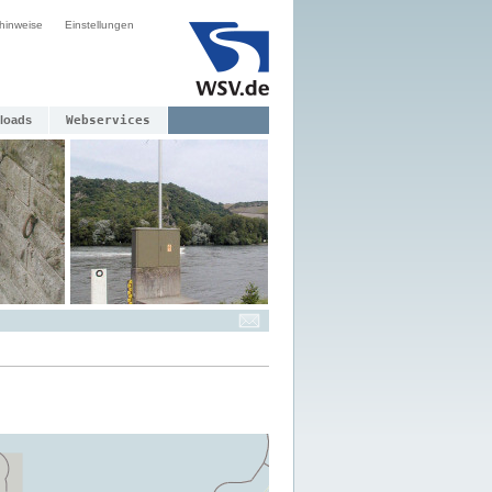
hinweise
Einstellungen
loads
Webservices