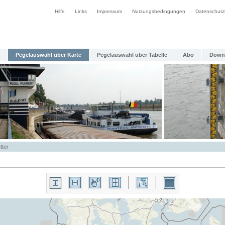
Hilfe
Links
Impressum
Nutzungsbedingungen
Datenschutz
Pegelauswahl über Karte
Pegelauswahl über Tabelle
Abo
Down
tter