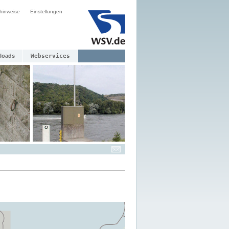
hinweise
Einstellungen
loads
Webservices