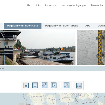
Hilfe
Links
Impressum
Nutzungsbedingungen
Datenschutz
Pegelauswahl über Karte
Pegelauswahl über Tabelle
Abo
Down
tter