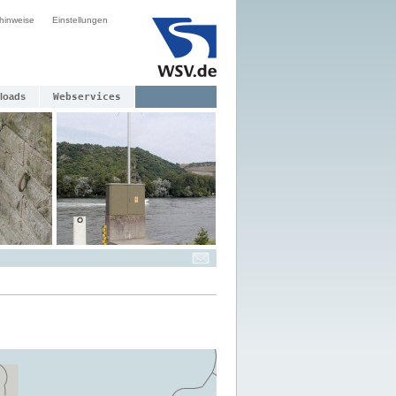
hinweise
Einstellungen
loads
Webservices