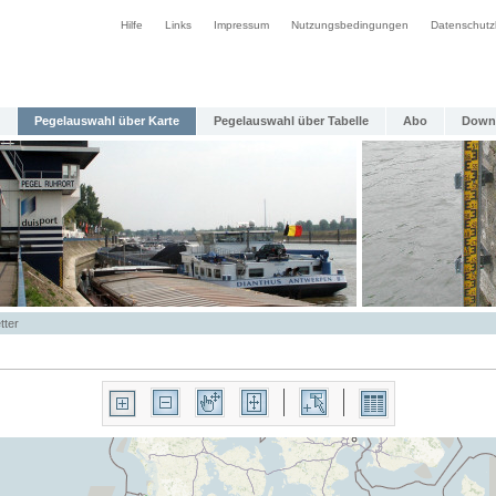
Hilfe
Links
Impressum
Nutzungsbedingungen
Datenschutz
Pegelauswahl über Karte
Pegelauswahl über Tabelle
Abo
Down
tter