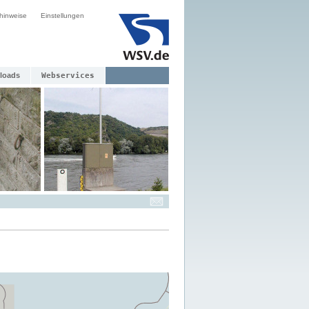
hinweise
Einstellungen
loads
Webservices