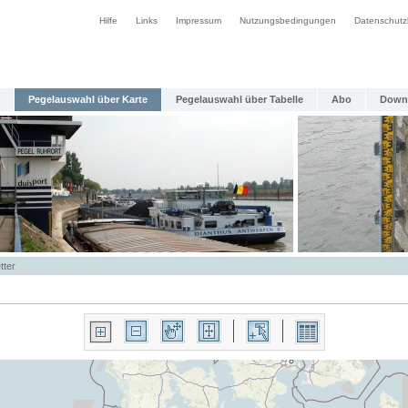
Hilfe
Links
Impressum
Nutzungsbedingungen
Datenschutz
Pegelauswahl über Karte
Pegelauswahl über Tabelle
Abo
Down
tter