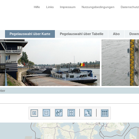
Hilfe
Links
Impressum
Nutzungsbedingungen
Datenschutz
Pegelauswahl über Karte
Pegelauswahl über Tabelle
Abo
Down
tter