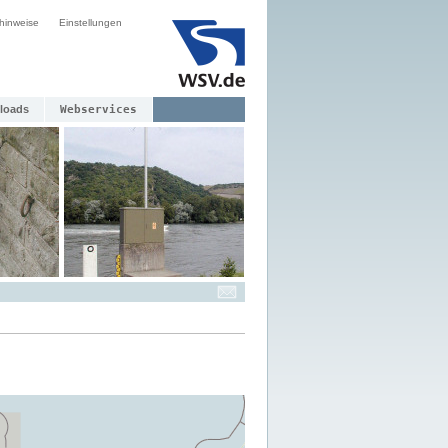
hinweise
Einstellungen
loads
Webservices