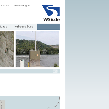
hinweise
Einstellungen
loads
Webservices