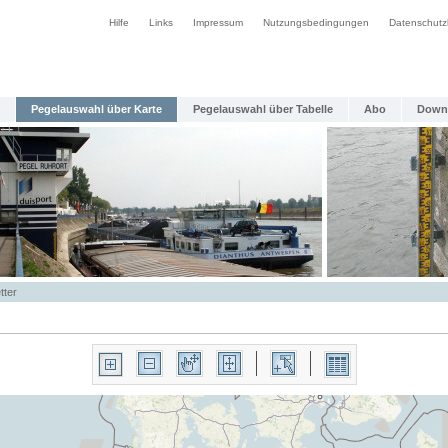
Hilfe
Links
Impressum
Nutzungsbedingungen
Datenschutz
Pegelauswahl über Karte
Pegelauswahl über Tabelle
Abo
Down
tter