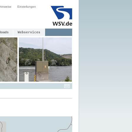
hinweise
Einstellungen
loads
Webservices