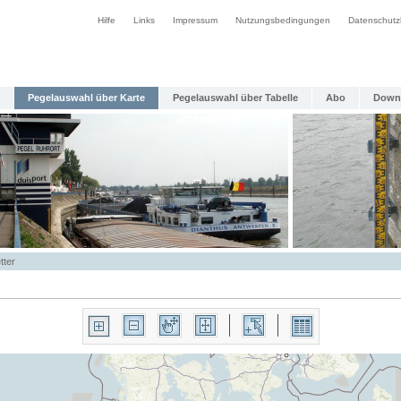
Hilfe
Links
Impressum
Nutzungsbedingungen
Datenschutz
Pegelauswahl über Karte
Pegelauswahl über Tabelle
Abo
Down
tter