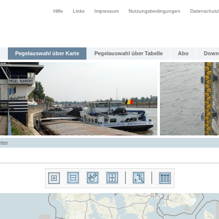
Hilfe
Links
Impressum
Nutzungsbedingungen
Datenschutz
Pegelauswahl über Karte
Pegelauswahl über Tabelle
Abo
Down
tter