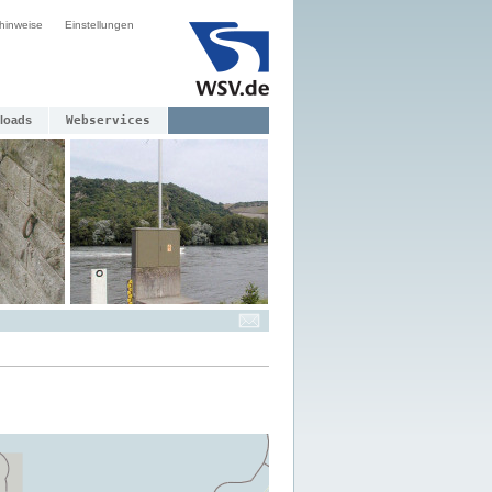
hinweise
Einstellungen
loads
Webservices