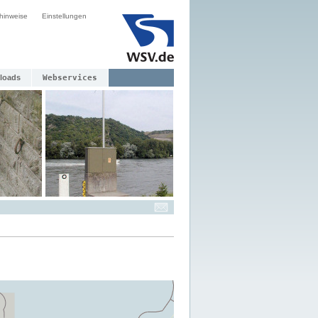
hinweise
Einstellungen
loads
Webservices