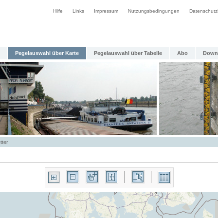
Hilfe
Links
Impressum
Nutzungsbedingungen
Datenschutz
Pegelauswahl über Karte
Pegelauswahl über Tabelle
Abo
Down
tter