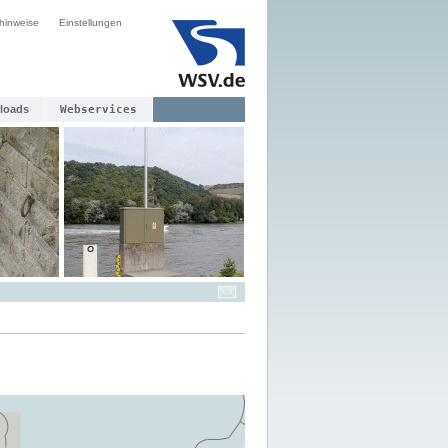
hinweise
Einstellungen
loads
Webservices