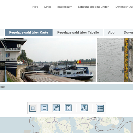
Hilfe
Links
Impressum
Nutzungsbedingungen
Datenschutz
Pegelauswahl über Karte
Pegelauswahl über Tabelle
Abo
Down
tter