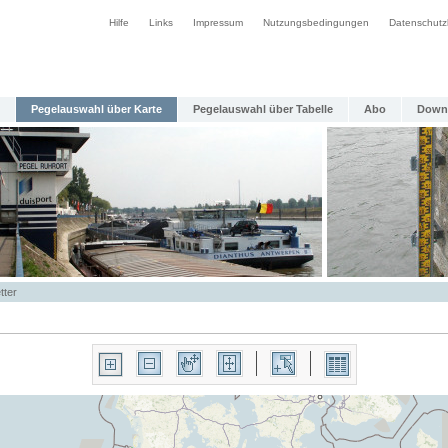
Hilfe
Links
Impressum
Nutzungsbedingungen
Datenschutz
Pegelauswahl über Karte
Pegelauswahl über Tabelle
Abo
Down
tter