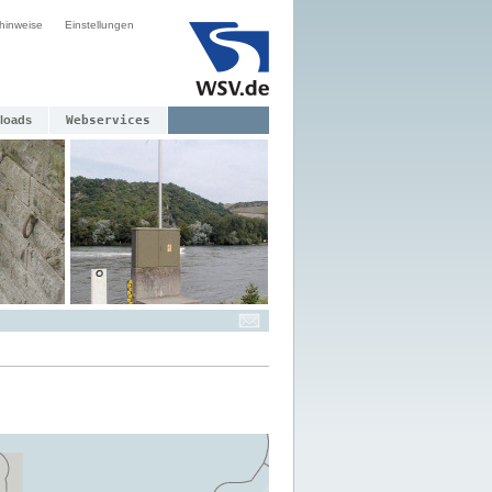
hinweise
Einstellungen
loads
Webservices