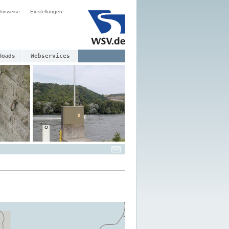
hinweise
Einstellungen
loads
Webservices