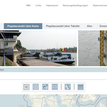
Hilfe
Links
Impressum
Nutzungsbedingungen
Datenschutz
Pegelauswahl über Karte
Pegelauswahl über Tabelle
Abo
Down
tter