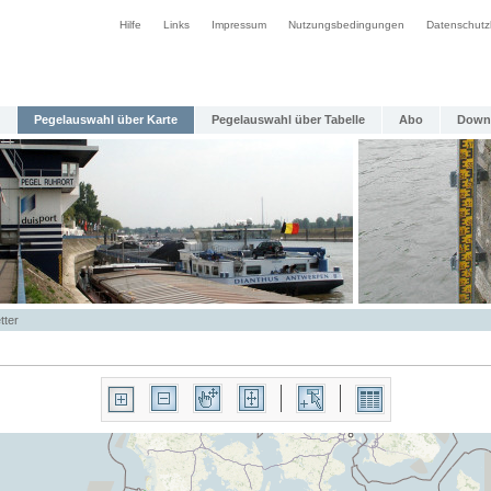
Hilfe
Links
Impressum
Nutzungsbedingungen
Datenschutz
Pegelauswahl über Karte
Pegelauswahl über Tabelle
Abo
Down
tter