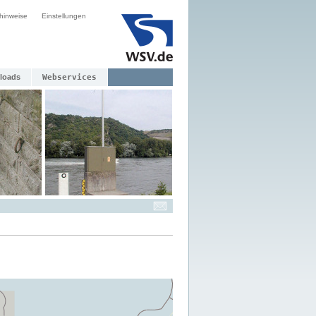
hinweise
Einstellungen
loads
Webservices