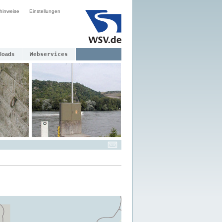
hinweise
Einstellungen
loads
Webservices