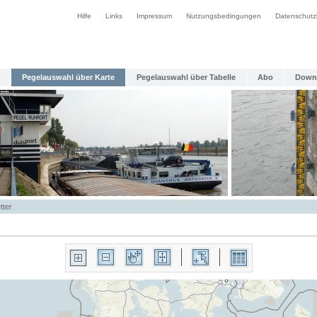
Hilfe
Links
Impressum
Nutzungsbedingungen
Datenschutz
Pegelauswahl über Karte
Pegelauswahl über Tabelle
Abo
Down
tter