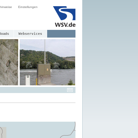
hinweise
Einstellungen
loads
Webservices