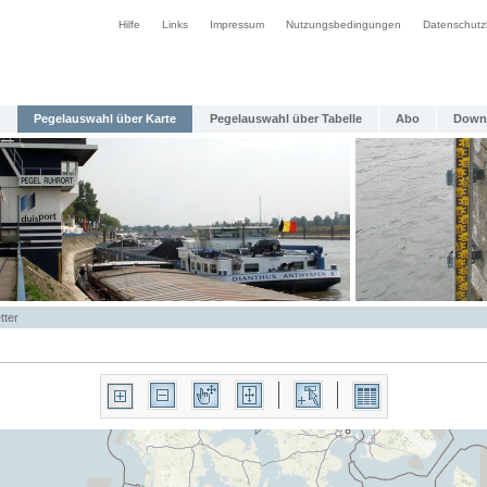
Hilfe
Links
Impressum
Nutzungsbedingungen
Datenschutz
Pegelauswahl über Karte
Pegelauswahl über Tabelle
Abo
Down
tter