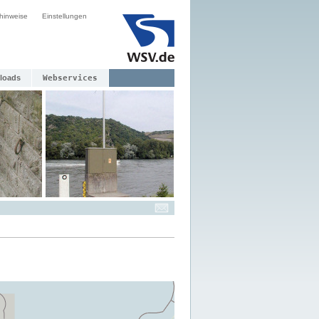
hinweise
Einstellungen
loads
Webservices