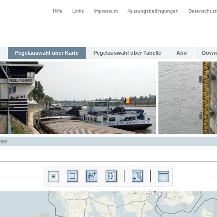
Hilfe
Links
Impressum
Nutzungsbedingungen
Datenschutz
Pegelauswahl über Karte
Pegelauswahl über Tabelle
Abo
Down
tter