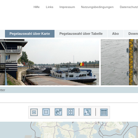
Hilfe
Links
Impressum
Nutzungsbedingungen
Datenschutz
Pegelauswahl über Karte
Pegelauswahl über Tabelle
Abo
Down
tter