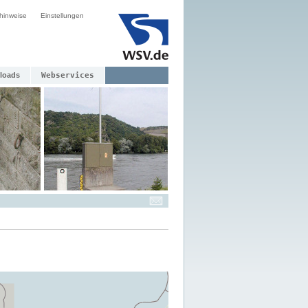
hinweise
Einstellungen
loads
Webservices