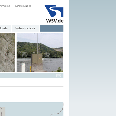
hinweise
Einstellungen
loads
Webservices