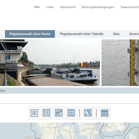
Hilfe
Links
Impressum
Nutzungsbedingungen
Datenschutz
Pegelauswahl über Karte
Pegelauswahl über Tabelle
Abo
Down
tter