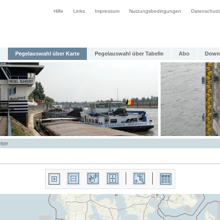
Hilfe
Links
Impressum
Nutzungsbedingungen
Datenschutz
Pegelauswahl über Karte
Pegelauswahl über Tabelle
Abo
Down
tter