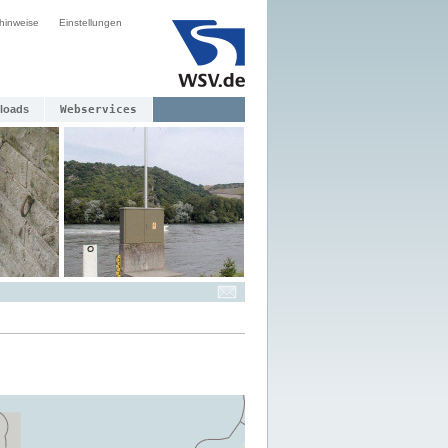
hinweise
Einstellungen
loads
Webservices