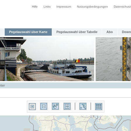
Hilfe
Links
Impressum
Nutzungsbedingungen
Datenschutz
Pegelauswahl über Karte
Pegelauswahl über Tabelle
Abo
Down
tter