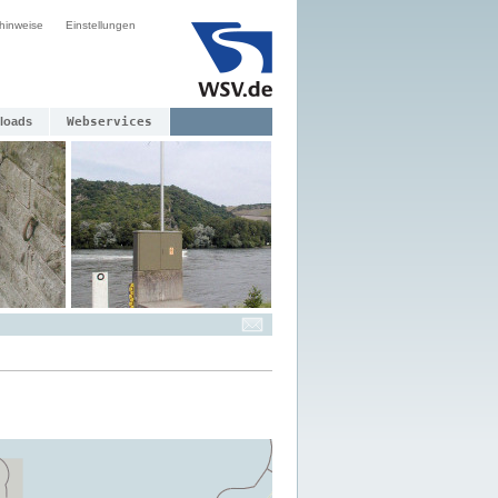
hinweise
Einstellungen
loads
Webservices