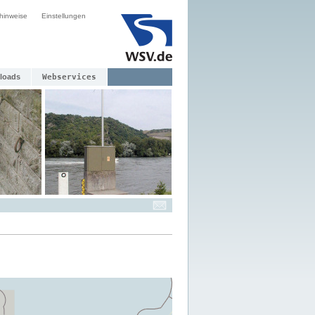
hinweise
Einstellungen
loads
Webservices