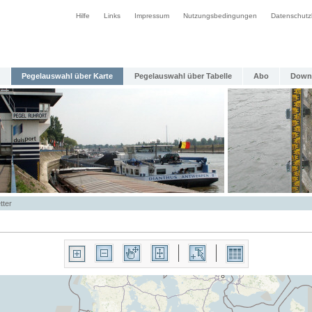
Hilfe
Links
Impressum
Nutzungsbedingungen
Datenschutz
Pegelauswahl über Karte
Pegelauswahl über Tabelle
Abo
Down
tter