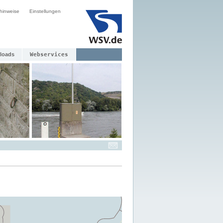
hinweise
Einstellungen
loads
Webservices