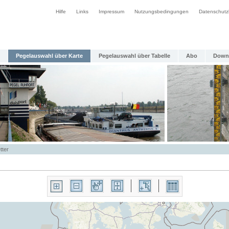
Hilfe
Links
Impressum
Nutzungsbedingungen
Datenschutz
Pegelauswahl über Karte
Pegelauswahl über Tabelle
Abo
Down
tter