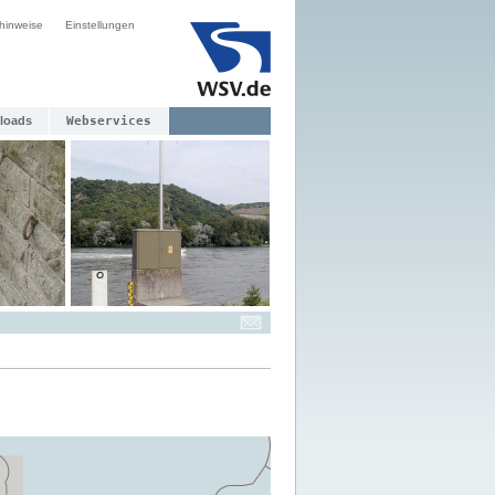
hinweise
Einstellungen
loads
Webservices