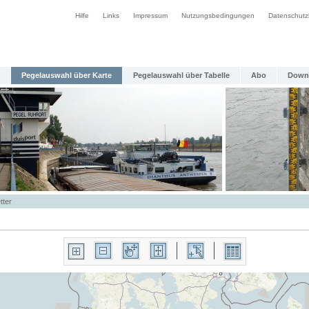
Hilfe
Links
Impressum
Nutzungsbedingungen
Datenschutz
Pegelauswahl über Karte
Pegelauswahl über Tabelle
Abo
Down
tter