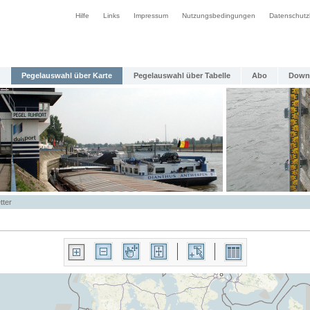
Hilfe
Links
Impressum
Nutzungsbedingungen
Datenschutz
Pegelauswahl über Karte
Pegelauswahl über Tabelle
Abo
Down
tter