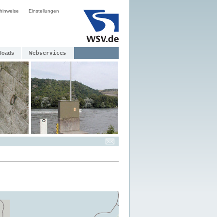
hinweise
Einstellungen
loads
Webservices