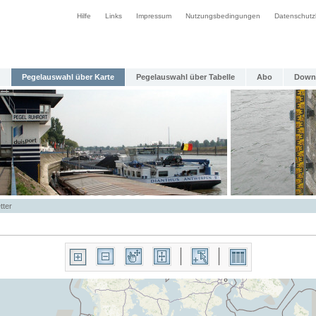
Hilfe
Links
Impressum
Nutzungsbedingungen
Datenschutz
Pegelauswahl über Karte
Pegelauswahl über Tabelle
Abo
Down
tter