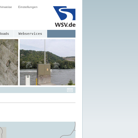
hinweise
Einstellungen
loads
Webservices