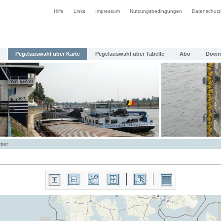
Hilfe
Links
Impressum
Nutzungsbedingungen
Datenschutz
Pegelauswahl über Karte
Pegelauswahl über Tabelle
Abo
Down
tter