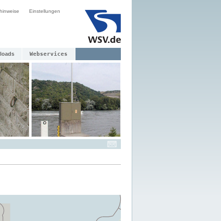
hinweise
Einstellungen
loads
Webservices