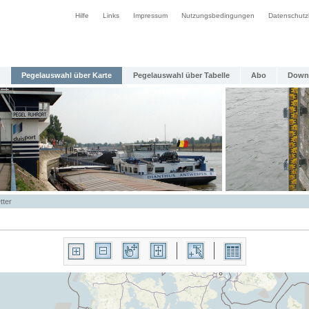
Hilfe
Links
Impressum
Nutzungsbedingungen
Datenschutz
Pegelauswahl über Karte
Pegelauswahl über Tabelle
Abo
Down
tter