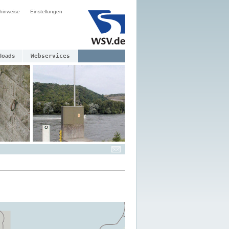
hinweise
Einstellungen
loads
Webservices