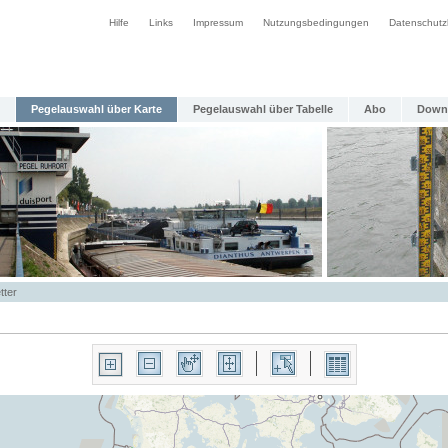
Hilfe
Links
Impressum
Nutzungsbedingungen
Datenschutz
Pegelauswahl über Karte
Pegelauswahl über Tabelle
Abo
Down
tter