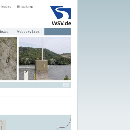
hinweise
Einstellungen
loads
Webservices