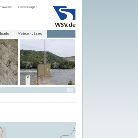
hinweise
Einstellungen
loads
Webservices