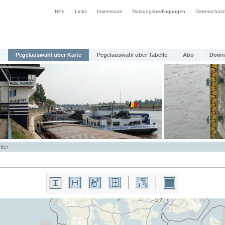
Hilfe
Links
Impressum
Nutzungsbedingungen
Datenschutz
Pegelauswahl über Karte
Pegelauswahl über Tabelle
Abo
Down
tter