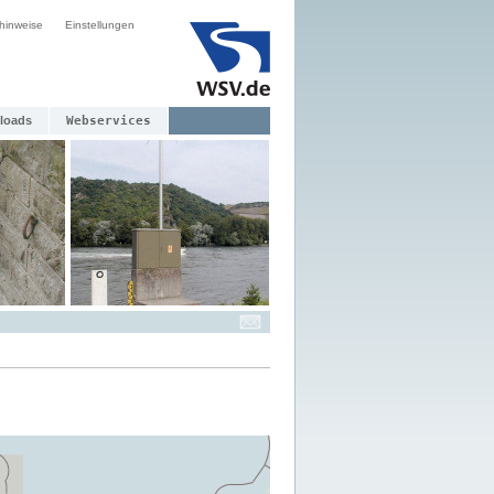
hinweise
Einstellungen
loads
Webservices