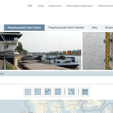
Hilfe
Links
Impressum
Nutzungsbedingungen
Datenschutz
Pegelauswahl über Karte
Pegelauswahl über Tabelle
Abo
Down
tter