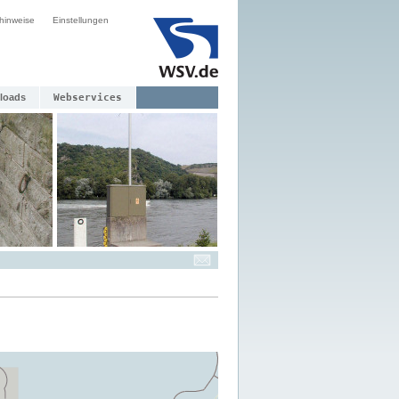
hinweise
Einstellungen
loads
Webservices