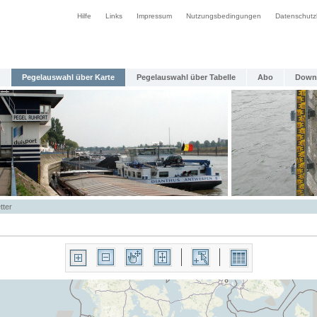
Hilfe
Links
Impressum
Nutzungsbedingungen
Datenschutz
Pegelauswahl über Karte
Pegelauswahl über Tabelle
Abo
Down
tter