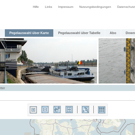
Hilfe
Links
Impressum
Nutzungsbedingungen
Datenschutz
Pegelauswahl über Karte
Pegelauswahl über Tabelle
Abo
Down
tter