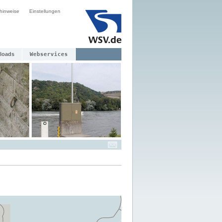
hinweise
Einstellungen
loads
Webservices