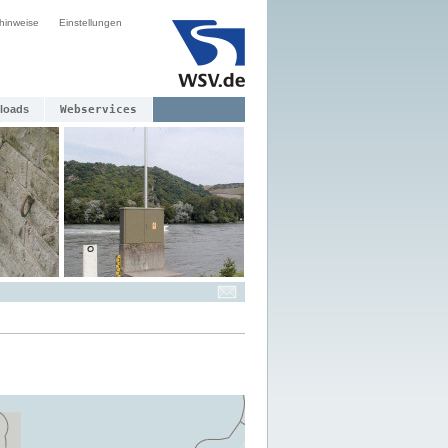
hinweise
Einstellungen
loads
Webservices