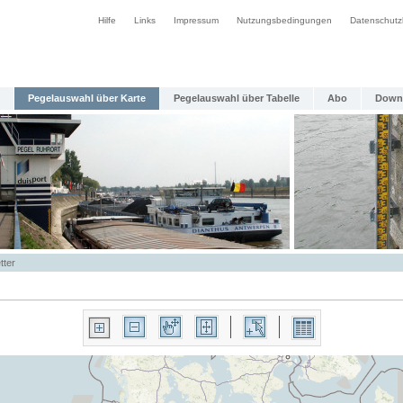
Hilfe
Links
Impressum
Nutzungsbedingungen
Datenschutz
Pegelauswahl über Karte
Pegelauswahl über Tabelle
Abo
Down
tter