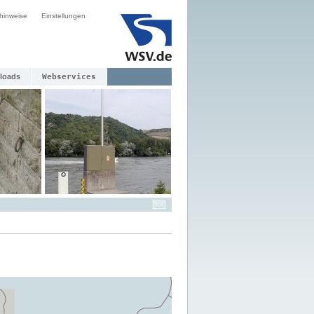
hinweise
Einstellungen
loads
Webservices