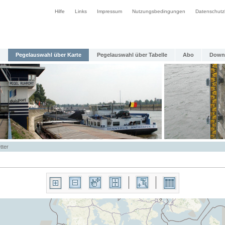
Hilfe
Links
Impressum
Nutzungsbedingungen
Datenschutz
Pegelauswahl über Karte
Pegelauswahl über Tabelle
Abo
Down
tter