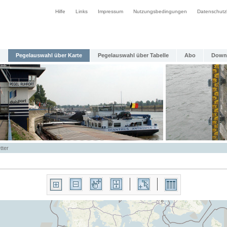
Hilfe
Links
Impressum
Nutzungsbedingungen
Datenschutz
Pegelauswahl über Karte
Pegelauswahl über Tabelle
Abo
Down
tter