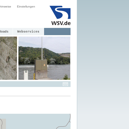
hinweise
Einstellungen
loads
Webservices