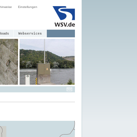
hinweise
Einstellungen
loads
Webservices