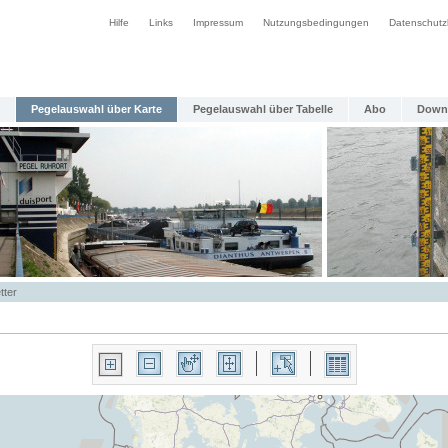
Hilfe
Links
Impressum
Nutzungsbedingungen
Datenschutz
Pegelauswahl über Karte
Pegelauswahl über Tabelle
Abo
Down
tter