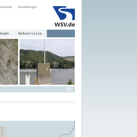
hinweise
Einstellungen
loads
Webservices