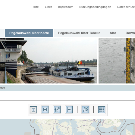
Hilfe
Links
Impressum
Nutzungsbedingungen
Datenschutz
Pegelauswahl über Karte
Pegelauswahl über Tabelle
Abo
Down
tter