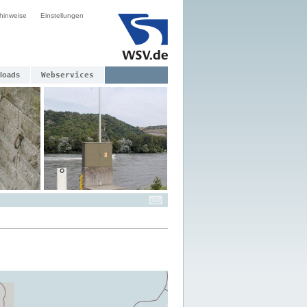
hinweise
Einstellungen
loads
Webservices