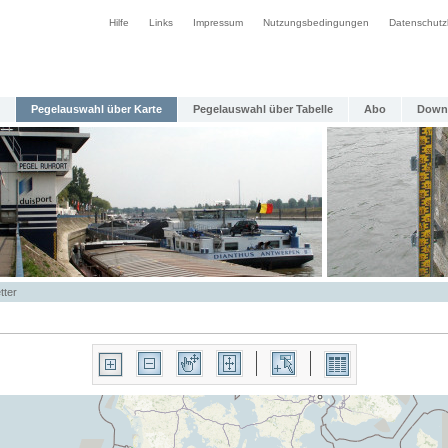
Hilfe
Links
Impressum
Nutzungsbedingungen
Datenschutz
Pegelauswahl über Karte
Pegelauswahl über Tabelle
Abo
Down
tter