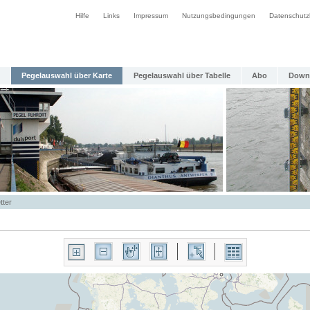
Hilfe
Links
Impressum
Nutzungsbedingungen
Datenschutz
Pegelauswahl über Karte
Pegelauswahl über Tabelle
Abo
Down
tter