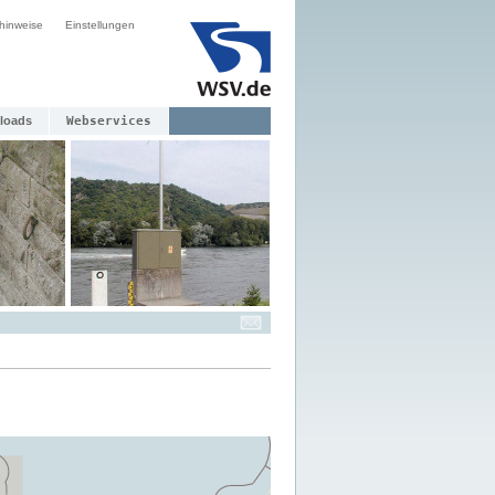
hinweise
Einstellungen
loads
Webservices