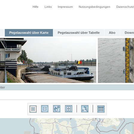
Hilfe
Links
Impressum
Nutzungsbedingungen
Datenschutz
Pegelauswahl über Karte
Pegelauswahl über Tabelle
Abo
Down
tter