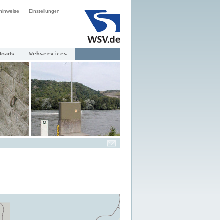
hinweise
Einstellungen
loads
Webservices