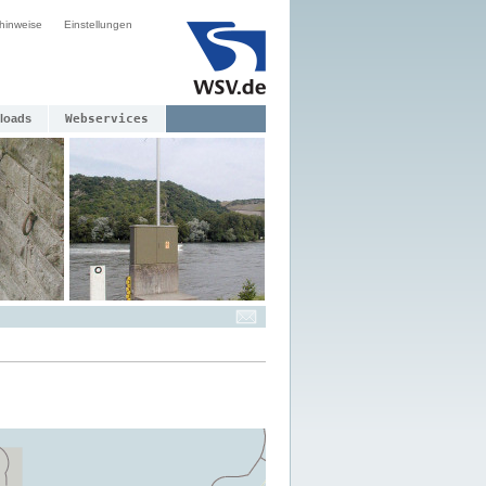
hinweise
Einstellungen
loads
Webservices