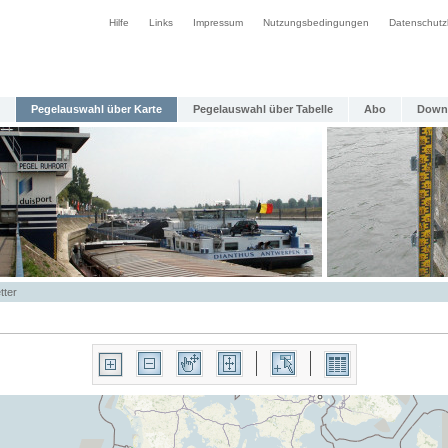
Hilfe
Links
Impressum
Nutzungsbedingungen
Datenschutz
Pegelauswahl über Karte
Pegelauswahl über Tabelle
Abo
Down
tter