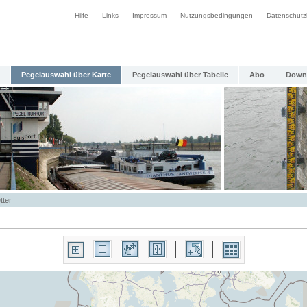
Hilfe
Links
Impressum
Nutzungsbedingungen
Datenschutz
Pegelauswahl über Karte
Pegelauswahl über Tabelle
Abo
Down
tter