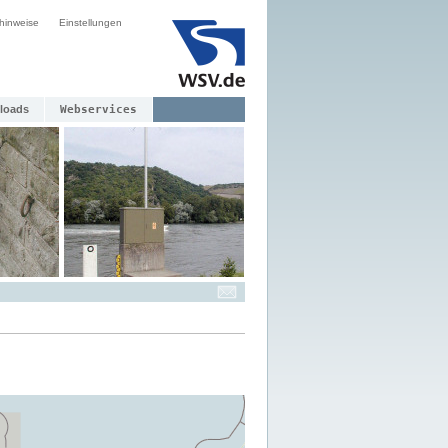
hinweise
Einstellungen
loads
Webservices