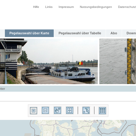
Hilfe
Links
Impressum
Nutzungsbedingungen
Datenschutz
Pegelauswahl über Karte
Pegelauswahl über Tabelle
Abo
Down
tter