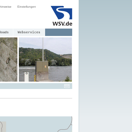
hinweise
Einstellungen
loads
Webservices