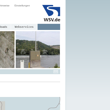
hinweise
Einstellungen
loads
Webservices