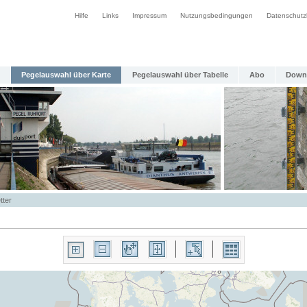
Hilfe
Links
Impressum
Nutzungsbedingungen
Datenschutz
Pegelauswahl über Karte
Pegelauswahl über Tabelle
Abo
Down
tter