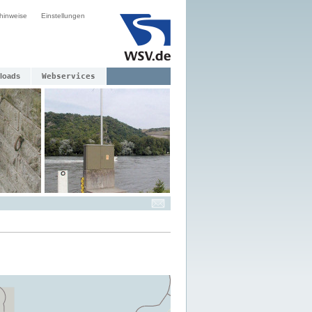
hinweise
Einstellungen
loads
Webservices