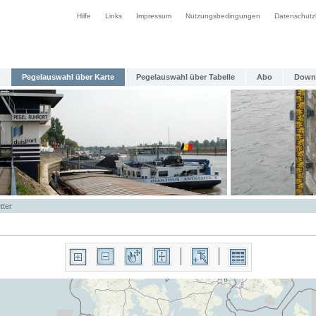
Hilfe
Links
Impressum
Nutzungsbedingungen
Datenschutz
Pegelauswahl über Karte
Pegelauswahl über Tabelle
Abo
Down
tter